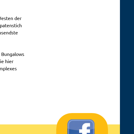
Westen der
patenstich
ausendste
n Bungalows
e hier
omplexes