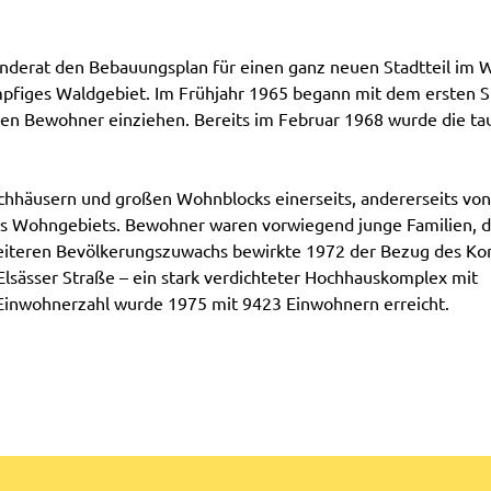
inderat den Bebauungsplan für einen ganz neuen Stadtteil im 
mpfiges Waldgebiet. Im Frühjahr 1965 begann mit dem ersten S
sten Bewohner einziehen. Bereits im Februar 1968 wurde die t
hhäusern und großen Wohnblocks einerseits, andererseits vo
s Wohngebiets. Bewohner waren vorwiegend junge Familien, di
weiteren Bevölkerungszuwachs bewirkte 1972 der Bezug des K
Elsässer Straße – ein stark verdichteter Hochhauskomplex mit
 Einwohnerzahl wurde 1975 mit 9423 Einwohnern erreicht.